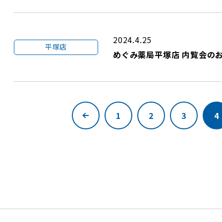
2024.4.25
平塚店
めぐみ薬局平塚店 内覧会の
1
2
3
4