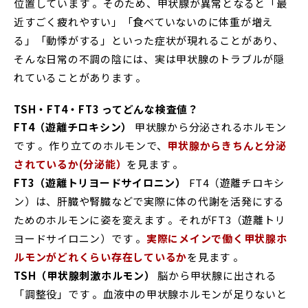
位置しています 。そのため、甲状腺が異常となると「最
近すごく疲れやすい」「食べていないのに体重が増え
る」「動悸がする」といった症状が現れることがあり、
そんな日常の不調の陰には、実は甲状腺のトラブルが隠
れていることがあります 。
TSH・FT4・FT3 ってどんな検査値？
FT4（遊離チロキシン）
甲状腺から分泌されるホルモン
です 。作り立てのホルモンで、
甲状腺からきちんと分泌
されているか(分泌能）
を見ます 。
FT3（遊離トリヨードサイロニン）
FT4（遊離チロキシ
ン）は、肝臓や腎臓などで実際に体の代謝を活発にする
ためのホルモンに姿を変えます 。それがFT3（遊離トリ
ヨードサイロニン）です 。
実際にメインで働く甲状腺ホ
ルモンがどれくらい存在しているか
を見ます 。
TSH
（甲状腺刺激ホルモン）
脳から甲状腺に出される
「調整役」です 。血液中の甲状腺ホルモンが足りないと